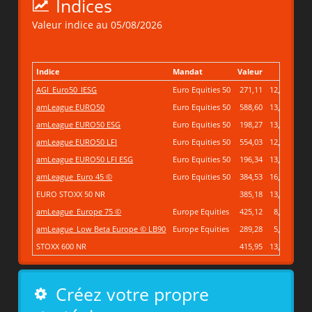
Indices
Valeur indice au 05/08/2026
Indice
Mandat
Valeur
YTD
De
AGI_Euro50_IESG
Euro Equities 50
271,11
12,73%
amLeague EURO50
Euro Equities 50
588,60
13,02%
amLeague EURO50 ESG
Euro Equities 50
198,27
13,70%
amLeague EURO50 LFI
Euro Equities 50
554,03
12,80%
amLeague EURO50 LFI ESG
Euro Equities 50
196,34
13,47%
amLeague_Euro 45 ©
Euro Equities 50
384,53
16,22%
EURO STOXX 50 NR
385,18
13,87%
amLeague_Europe 75 ©
Europe Equities
425,12
8,16%
amLeague_Low Beta Europe © LB90
Europe Equities
289,28
5,57%
STOXX 600 NR
415,95
13,08%
Voir plus
Créez votre propre