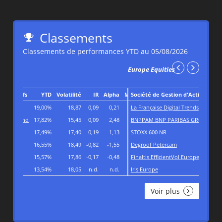
Classements
Classements de performances YTD au 05/08/2026
Europe Equities
Société de Gestion d'Actifs
YTD
Volatilité
IR
Alpha
Max Dr
La Française Digital Trends
15,00%
15,58
-0,11
0,04
BNPPAM BNP PARIBAS GROUP
14,01%
15,79
0,02
0,23
STOXX 600 NR
13,08%
15,93
n.d.
n.d.
Degroof Petercam
12,89%
16,01
0,05
0,26
Finaltis EfficientVol Europe
12,63%
12,21
-0,37
0,51
Iris Europe
11,89%
16,03
-0,10
-0,47
Voir plus