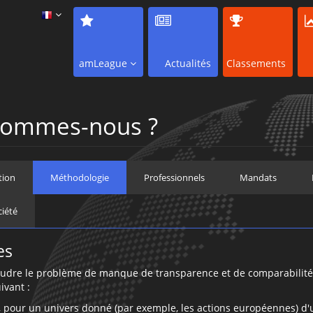
amLeague
Actualités
Classements
sommes-nous ?
tion
Méthodologie
Professionnels
Mandats
ciété
es
oudre le problème de manque de transparence et de comparabilité 
ivant :
r, pour un univers donné (par exemple, les actions européennes) d'