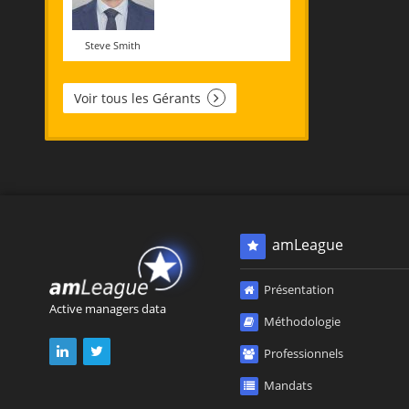
Steve Smith
Voir tous les Gérants
amLeague
Présentation
Active managers data
Méthodologie
Professionnels
Mandats