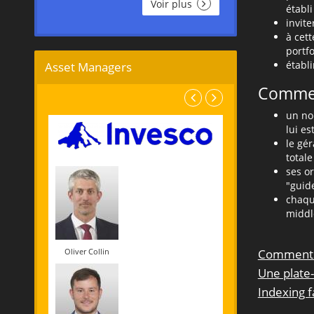
Voir plus
établi
invite
à cett
portfo
établ
Asset Managers
Commen
un no
lui es
le gér
totale
ses o
"guid
chaqu
middle
Oliver Collin
Comment 
Une plate
Indexing f