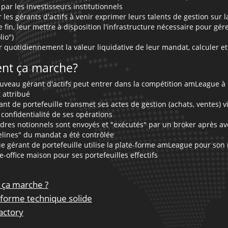
 par les investisseurs institutionnels
r les gérants d'actifs à venir exprimer leurs talents de gestion su
e fin, leur mettre à disposition l'infrastructure nécessaire pour g
lio")
ir quotidiennement la valeur liquidative de leur mandat, calculer e
t ça marche?
uveau gérant d'actifs peut entrer dans la compétition amLeague à la
t attribué
ant de portefeuille transmet ses actes de gestion (achats, ventes) 
 confidentialité de ses opérations
rdres notionnels sont envoyés et "exécutés" par un broker après av
elines" du mandat a été contrôlée
e gérant de portefeuille utilise la plate-forme amLeague pour son 
-office maison pour ses portefeuilles effectifs
ça marche ?
-forme technique solide
actory